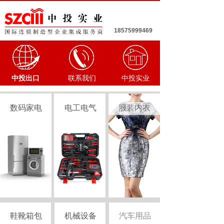
18575999469
中投出口
联系我们
中投实业
数码家电
电工电气
服装内衣
鞋靴箱包
机械设备
汽车用品