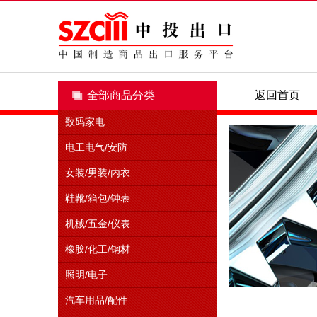
全部商品分类
全部商品分类
返回首页
数码家电
电工电气/安防
女装/男装/内衣
鞋靴/箱包/钟表
机械/五金/仪表
橡胶/化工/钢材
照明/电子
汽车用品/配件