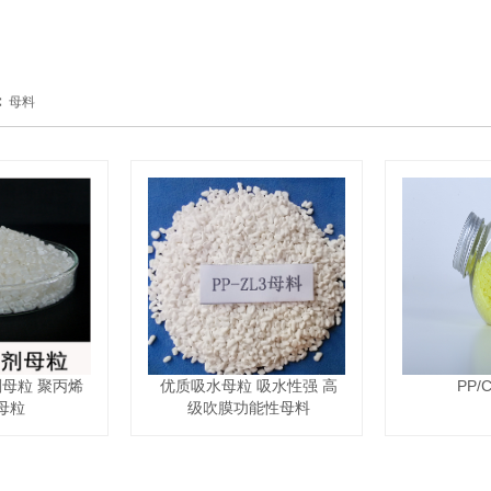
∷
母料
剂母粒 聚丙烯
优质吸水母粒 吸水性强 高
PP/
母粒
级吹膜功能性母料