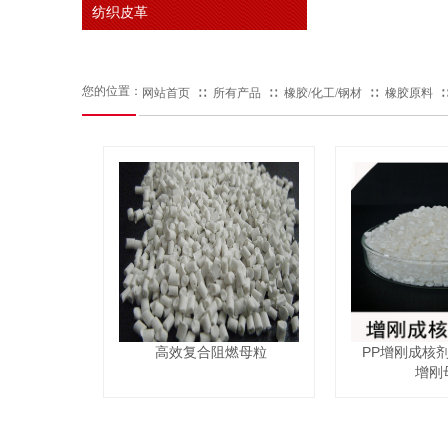
纺织皮革
您的位置：
网站首页
∷
所有产品
∷
橡胶/化工/钢材
∷
橡胶原料
高效复合阻燃母粒
PP增刚成核
增刚