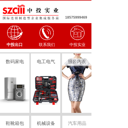
18575999469
中投出口
联系我们
中投实业
数码家电
电工电气
服装内衣
鞋靴箱包
机械设备
汽车用品