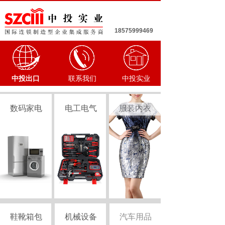
18575999469
中投出口
联系我们
中投实业
数码家电
电工电气
服装内衣
鞋靴箱包
机械设备
汽车用品