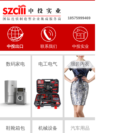
18575999469
中投出口
联系我们
中投实业
数码家电
电工电气
服装内衣
鞋靴箱包
机械设备
汽车用品