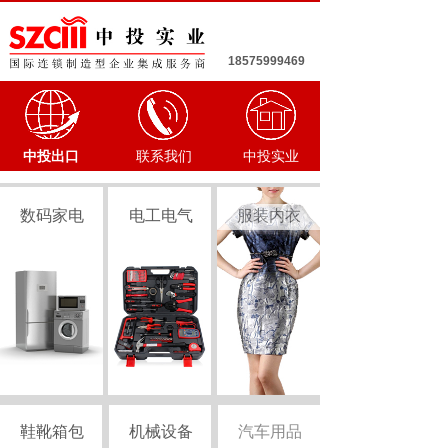
18575999469
中投出口
联系我们
中投实业
数码家电
电工电气
服装内衣
鞋靴箱包
机械设备
汽车用品