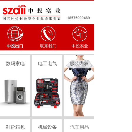
18575999469
中投出口
联系我们
中投实业
数码家电
电工电气
服装内衣
鞋靴箱包
机械设备
汽车用品