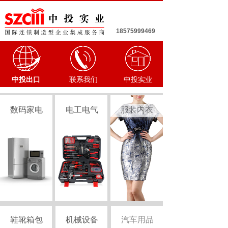
18575999469
中投出口
联系我们
中投实业
数码家电
电工电气
服装内衣
鞋靴箱包
机械设备
汽车用品