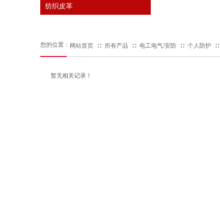
纺织皮革
您的位置：
网站首页
∷
所有产品
∷
电工电气/安防
∷
个人防护
∷
暂无相关记录！