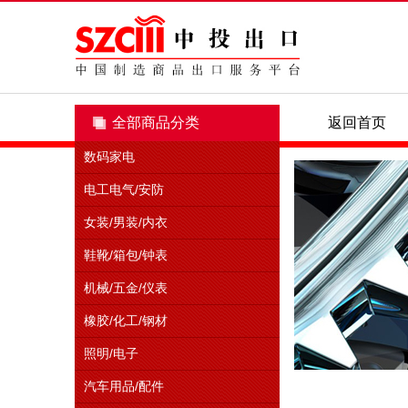
全部商品分类
全部商品分类
返回首页
数码家电
电工电气/安防
女装/男装/内衣
鞋靴/箱包/钟表
机械/五金/仪表
橡胶/化工/钢材
照明/电子
汽车用品/配件