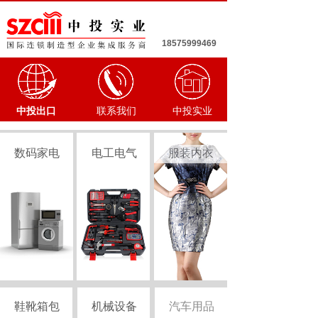
18575999469
中投出口
联系我们
中投实业
数码家电
电工电气
服装内衣
鞋靴箱包
机械设备
汽车用品