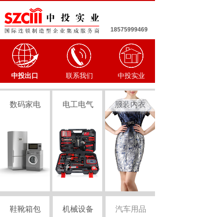
18575999469
中投出口
联系我们
中投实业
数码家电
电工电气
服装内衣
鞋靴箱包
机械设备
汽车用品